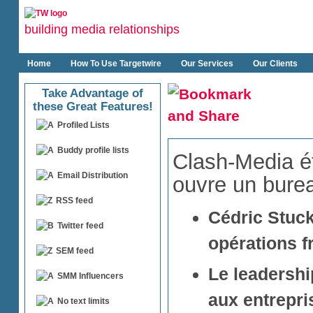
building media relationships
Home
How To Use Targetwire
Our Services
Our Clients
Take Advantage of
these Great Features!
Profiled Lists
Buddy profile lists
Clash-Media é
Email Distribution
ouvre un bure
RSS feed
Cédric Stuck
Twitter feed
opérations f
SEM feed
Le leadershi
SMM Influencers
aux entrepri
No text limits